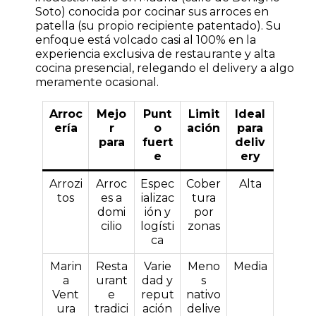
Soto) conocida por cocinar sus arroces en
patella (su propio recipiente patentado). Su
enfoque está volcado casi al 100% en la
experiencia exclusiva de restaurante y alta
cocina presencial, relegando el delivery a algo
meramente ocasional.
Arroc
Mejo
Punt
Limit
Ideal
ería
r
o
ación
para
para
fuert
deliv
e
ery
Arrozi
Arroc
Espec
Cober
Alta
tos
es a
ializac
tura
domi
ión y
por
cilio
logísti
zonas
ca
Marin
Resta
Varie
Meno
Media
a
urant
dad y
s
Vent
e
reput
nativo
ura
tradici
ación
delive