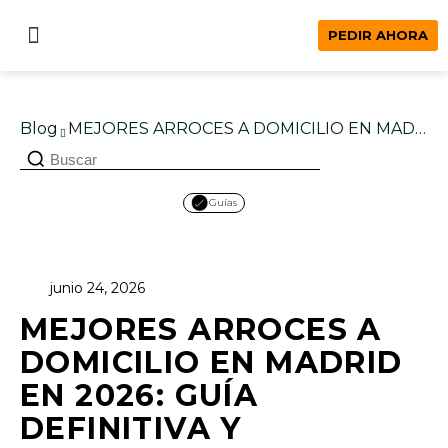
PEDIR AHORA
Nuestros locales
Empresa y eventos
Blog
MEJORES ARROCES A DOMICILIO EN MADRID EN 2026: GUÍA DEFINITIVA Y COMPARATIVA REAL
Guías
junio 24, 2026
MEJORES ARROCES A
DOMICILIO EN MADRID
EN 2026: GUÍA
DEFINITIVA Y