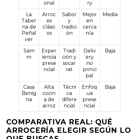
onal
ry
La
Arroc
Sabor
Mejor
Media
Taber
es
y
en
na de
clásic
tradici
cerca
Peñal
os
ón
nía
ver
Sam
Exper
Tradi
Deliv
Baja
m
iencia
ción y
ery
prese
socar
no
ncial
rat
princi
pal
Casa
Alta
Técni
Enfoq
Baja
Benig
cocin
ca
ue
na
a de
difere
prese
arroz
ncial
ncial
COMPARATIVA REAL: QUÉ
ARROCERÍA ELEGIR SEGÚN LO
QUE BUSCAS